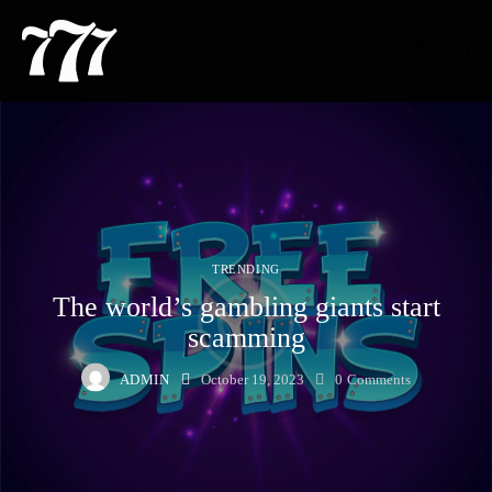
TRENDING
The world’s gambling giants start
scamming
ADMIN
October 19, 2023
0
Comments