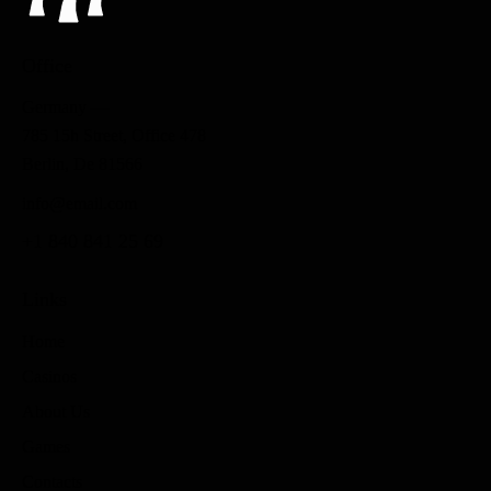
Office
Germany —
785 15h Street, Office 478
Berlin, De 81566
info@email.com
+1 840 841 25 69
Links
Home
Casinos
About Us
Games
Contacts