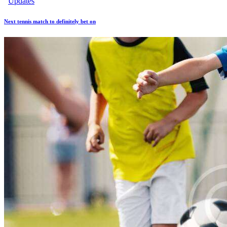
Updates
Next tennis match to definitely bet on