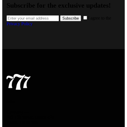
Subscribe for the exclusive updates!
I agree to the
Subscribe
Privacy Policy
.
Office
Germany —
785 15h Street, Office 478
Berlin, De 81566