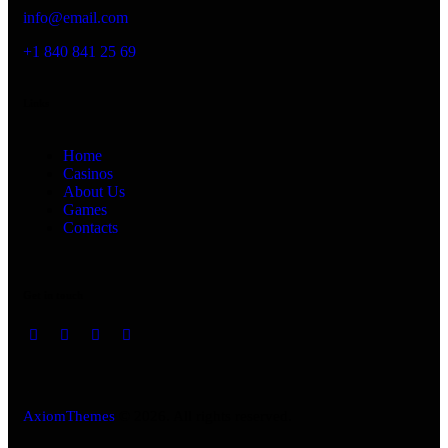
info@email.com
+1 840 841 25 69
Links
Home
Casinos
About Us
Games
Contacts
Get in touch
AxiomThemes
© 2026. All rights reserved.