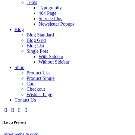
Tools
Typography
404 Page
Service Plus
Newsletter Popups
Blog
Blog Standard
Blog Grid
Blog List
Single Post
With Sidebar
Without Sidebar
Shop
Product List
Product Single
Cart
Checkout
Wishlist Page
Contact Us
Have a Project?
info@website.com