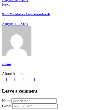
Next
North Macedonia – England match odds
August 11, 2023
admin
About Author
Leave a comment
Name
E-mail