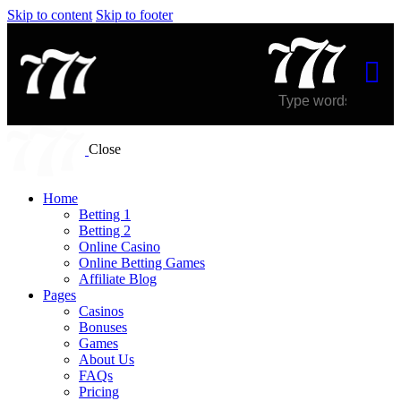
Skip to content
Skip to footer
Close
Home
Betting 1
Betting 2
Online Casino
Online Betting Games
Affiliate Blog
Pages
Casinos
Bonuses
Games
About Us
FAQs
Pricing