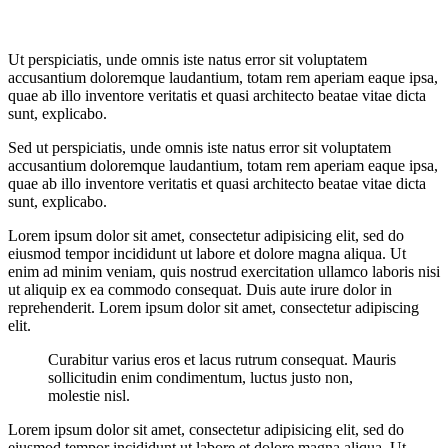
Ut perspiciatis, unde omnis iste natus error sit voluptatem
accusantium doloremque laudantium, totam rem aperiam eaque ipsa,
quae ab illo inventore veritatis et quasi architecto beatae vitae dicta
sunt, explicabo.
Sed ut perspiciatis, unde omnis iste natus error sit voluptatem
accusantium doloremque laudantium, totam rem aperiam eaque ipsa,
quae ab illo inventore veritatis et quasi architecto beatae vitae dicta
sunt, explicabo.
Lorem ipsum dolor sit amet, consectetur adipisicing elit, sed do
eiusmod tempor incididunt ut labore et dolore magna aliqua. Ut
enim ad minim veniam, quis nostrud exercitation ullamco laboris nisi
ut aliquip ex ea commodo consequat. Duis aute irure dolor in
reprehenderit. Lorem ipsum dolor sit amet, consectetur adipiscing
elit.
Curabitur varius eros et lacus rutrum consequat. Mauris
sollicitudin enim condimentum, luctus justo non,
molestie nisl.
Lorem ipsum dolor sit amet, consectetur adipisicing elit, sed do
eiusmod tempor incididunt ut labore et dolore magna aliqua. Ut