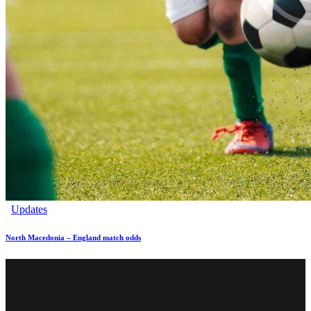
Updates
North Macedonia – England match odds