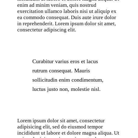
enim ad minim veniam, quis nostrud
exercitation ullamco laboris nisi ut aliquip ex
ea commodo consequat. Duis aute irure dolor
in reprehenderit. Lorem ipsum dolor sit amet,
consectetur adipiscing elit.
Curabitur varius eros et lacus
rutrum consequat. Mauris
sollicitudin enim condimentum,
luctus justo non, molestie nisl.
Lorem ipsum dolor sit amet, consectetur
adipisicing elit, sed do eiusmod tempor
incididunt ut labore et dolore magna aliqua. Ut