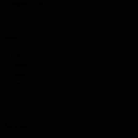
+1 840 841 25 69
Links
Home
Casinos
About Us
Games
Contacts
Get in touch