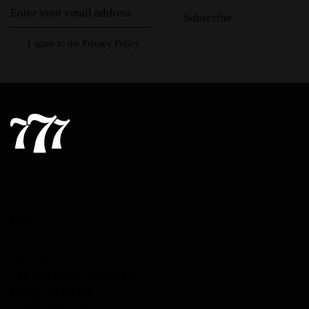
Subscribe
I agree to the
Privacy Policy
.
Office
Germany —
785 15h Street, Office 478
Berlin, De 81566
info@email.com