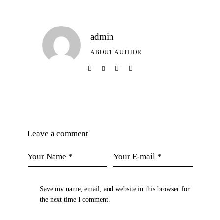
admin
ABOUT AUTHOR
Leave a comment
Save my name, email, and website in this browser for
the next time I comment.