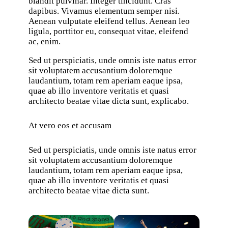
blandit pulvinar. Integer tincidunt. Cras
dapibus. Vivamus elementum semper nisi.
Aenean vulputate eleifend tellus. Aenean leo
ligula, porttitor eu, consequat vitae, eleifend
ac, enim.
Sed ut perspiciatis, unde omnis iste natus error
sit voluptatem accusantium doloremque
laudantium, totam rem aperiam eaque ipsa,
quae ab illo inventore veritatis et quasi
architecto beatae vitae dicta sunt, explicabo.
At vero eos et accusam
Sed ut perspiciatis, unde omnis iste natus error
sit voluptatem accusantium doloremque
laudantium, totam rem aperiam eaque ipsa,
quae ab illo inventore veritatis et quasi
architecto beatae vitae dicta sunt.