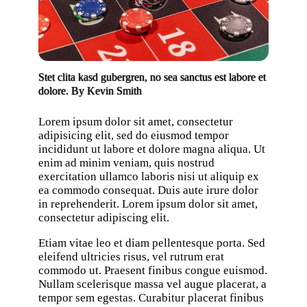
Stet clita kasd gubergren, no sea sanctus est labore et
dolore. By
Kevin Smith
Lorem ipsum dolor sit amet, consectetur
adipisicing elit, sed do eiusmod tempor
incididunt ut labore et dolore magna aliqua. Ut
enim ad minim veniam, quis nostrud
exercitation ullamco laboris nisi ut aliquip ex
ea commodo consequat. Duis aute irure dolor
in reprehenderit. Lorem ipsum dolor sit amet,
consectetur adipiscing elit.
Etiam vitae leo et diam pellentesque porta. Sed
eleifend ultricies risus, vel rutrum erat
commodo ut. Praesent finibus congue euismod.
Nullam scelerisque massa vel augue placerat, a
tempor sem egestas. Curabitur placerat finibus