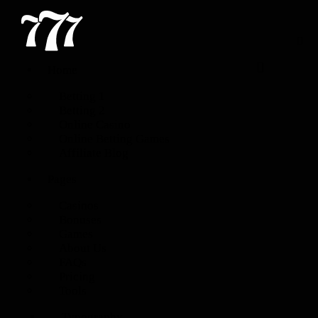
Home
Betting 1
Betting 2
Online Casino
Online Betting Games
Affiliate Blog
Pages
Casinos
Bonuses
Games
About Us
FAQs
Pricing
Tools
Typography