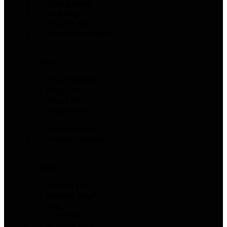
Typography
404 Page
Service Plus
Newsletter Popups
Blog
Blog Standard
Blog Grid
Blog List
Single Post
With Sidebar
Without Sidebar
Shop
Product List
Product Single
Cart
Checkout
Wishlist Page