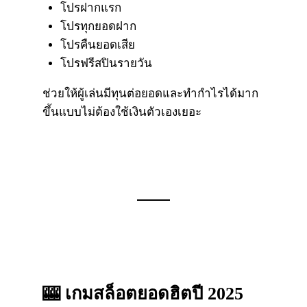
โปรฝากแรก
โปรทุกยอดฝาก
โปรคืนยอดเสีย
โปรฟรีสปินรายวัน
ช่วยให้ผู้เล่นมีทุนต่อยอดและทำกำไรได้มาก
ขึ้นแบบไม่ต้องใช้เงินตัวเองเยอะ
🎰 เกมสล็อตยอดฮิตปี 2025