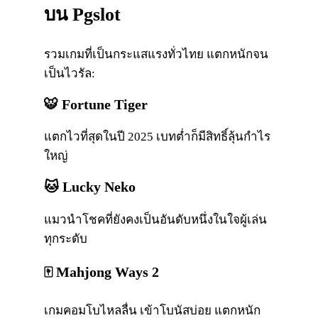
บน Pgslot
รวมเกมที่เป็นกระแสแรงทั่วไทย แตกหนักจน
เป็นไวรัล:
🐯
Fortune Tiger
แตกไวที่สุดในปี 2025 เบทต่ำก็มีสิทธิ์ลุ้นกำไร
ใหญ่
🐱
Lucky Neko
แมวนำโชคที่ยังคงเป็นอันดับหนึ่งในใจผู้เล่น
ทุกระดับ
🀄
Mahjong Ways 2
เกมคอมโบไหลลื่น เข้าโบนัสบ่อย แตกหนัก