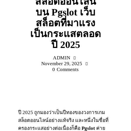
สล็อตออนไลน์
บน Pgslot เว็บ
สล็อตที่มาแรง
เป็นกระแสตลอด
ปี 2025
ADMIN
November 29, 2025
0
Comments
ปี 2025 ถูกมองว่าเป็นปีทองของวงการเกม
สล็อตออนไลน์อย่างแท้จริง และหนึ่งในชื่อที่
ครองกระแสอย่างต่อเนื่องก็คือ
Pgslot
ค่าย