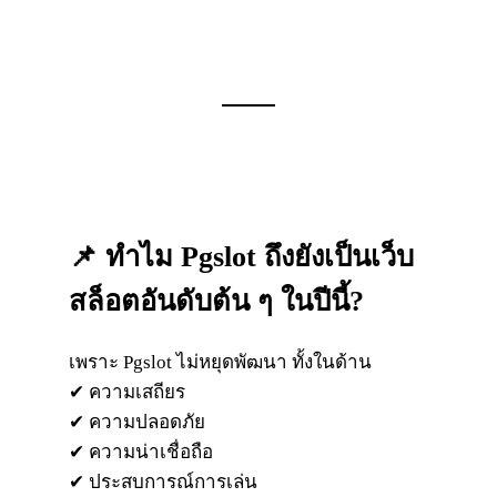
📌 ทำไม Pgslot ถึงยังเป็นเว็บ
สล็อตอันดับต้น ๆ ในปีนี้?
เพราะ Pgslot ไม่หยุดพัฒนา ทั้งในด้าน
✔ ความเสถียร
✔ ความปลอดภัย
✔ ความน่าเชื่อถือ
✔ ประสบการณ์การเล่น