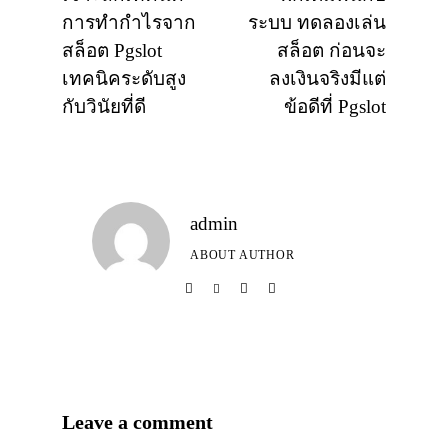
การทำกำไรจาก
ระบบ ทดลองเล่น
สล็อต Pgslot
สล็อต ก่อนจะ
เทคนิคระดับสูง
ลงเงินจริงมีแต่
กับวินัยที่ดี
ข้อดีที่ Pgslot
admin
ABOUT AUTHOR
Leave a comment