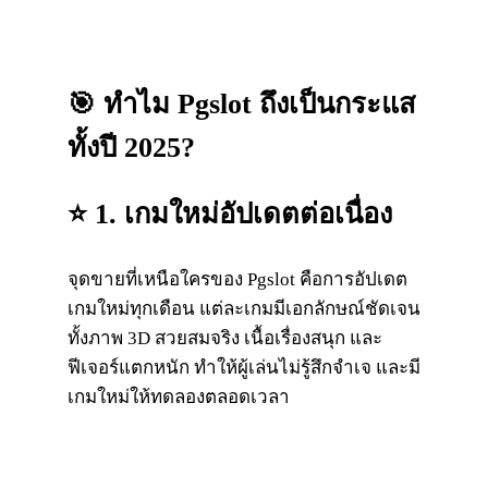
🎯 ทำไม Pgslot ถึงเป็นกระแส
ทั้งปี 2025?
⭐ 1. เกมใหม่อัปเดตต่อเนื่อง
จุดขายที่เหนือใครของ Pgslot คือการอัปเดต
เกมใหม่ทุกเดือน แต่ละเกมมีเอกลักษณ์ชัดเจน
ทั้งภาพ 3D สวยสมจริง เนื้อเรื่องสนุก และ
ฟีเจอร์แตกหนัก ทำให้ผู้เล่นไม่รู้สึกจำเจ และมี
เกมใหม่ให้ทดลองตลอดเวลา