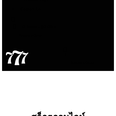
Contact Us
0 items
-
$0.00
0
Request a Quote
Request a Quote
UNCATEGORIZED