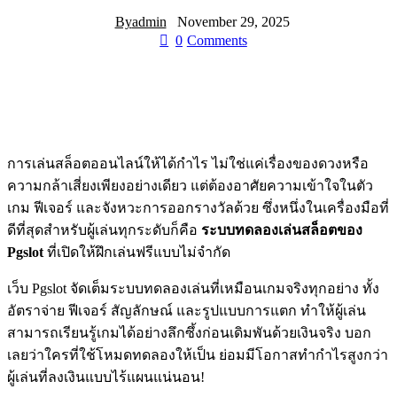
By
admin
November 29, 2025
0
Comments
การเล่นสล็อตออนไลน์ให้ได้กำไร ไม่ใช่แค่เรื่องของดวงหรือ
ความกล้าเสี่ยงเพียงอย่างเดียว แต่ต้องอาศัยความเข้าใจในตัว
เกม ฟีเจอร์ และจังหวะการออกรางวัลด้วย ซึ่งหนึ่งในเครื่องมือที่
ดีที่สุดสำหรับผู้เล่นทุกระดับก็คือ
ระบบทดลองเล่นสล็อตของ
Pgslot
ที่เปิดให้ฝึกเล่นฟรีแบบไม่จำกัด
เว็บ Pgslot จัดเต็มระบบทดลองเล่นที่เหมือนเกมจริงทุกอย่าง ทั้ง
อัตราจ่าย ฟีเจอร์ สัญลักษณ์ และรูปแบบการแตก ทำให้ผู้เล่น
สามารถเรียนรู้เกมได้อย่างลึกซึ้งก่อนเดิมพันด้วยเงินจริง บอก
เลยว่าใครที่ใช้โหมดทดลองให้เป็น ย่อมมีโอกาสทำกำไรสูงกว่า
ผู้เล่นที่ลงเงินแบบไร้แผนแน่นอน!