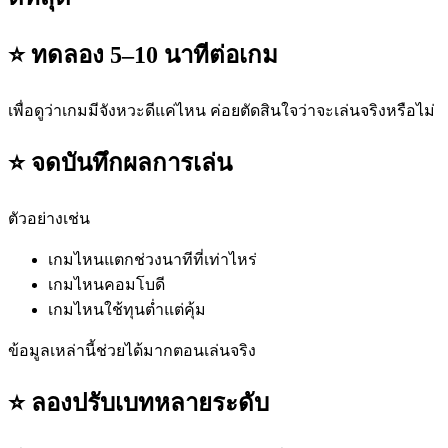
⭐ ทดลอง 5–10 นาทีต่อเกม
เพื่อดูว่าเกมมีจังหวะดีแค่ไหน ค่อยตัดสินใจว่าจะเล่นจริงหรือไม่
⭐ จดบันทึกผลการเล่น
ตัวอย่างเช่น
เกมไหนแตกช่วงนาทีที่เท่าไหร่
เกมไหนคอมโบดี
เกมไหนใช้ทุนต่ำแต่คุ้ม
ข้อมูลเหล่านี้ช่วยได้มากตอนเล่นจริง
⭐ ลองปรับเบทหลายระดับ