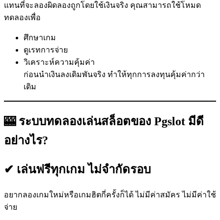
แทนที่จะลองผิดลองถูกโดยใช้เงินจริง คุณสามารถใช้โหมด
ทดลองเพื่อ
ศึกษาเกม
ดูเรทการจ่าย
วิเคราะห์ความคุ้มค่า
ก่อนนำเงินลงเดิมพันจริง ทำให้ทุกการลงทุนคุ้มค่ากว่า
เดิม
🎰 ระบบทดลองเล่นสล็อตของ Pgslot มีดี
อย่างไร?
✔ เล่นฟรีทุกเกม ไม่จำกัดรอบ
อยากลองเกมใหม่หรือเกมฮิตกี่ครั้งก็ได้ ไม่มีค่าสมัคร ไม่มีค่าใช้
จ่าย