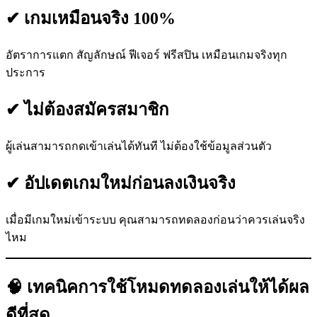
✔ เกมเหมือนจริง 100%
อัตราการแตก สัญลักษณ์ ฟีเจอร์ ฟรีสปิน เหมือนเกมจริงทุก
ประการ
✔ ไม่ต้องสมัครสมาชิก
ผู้เล่นสามารถกดเข้าเล่นได้ทันที ไม่ต้องใช้ข้อมูลส่วนตัว
✔ อัปเดตเกมใหม่ก่อนลงเงินจริง
เมื่อมีเกมใหม่เข้าระบบ คุณสามารถทดลองก่อนว่าควรเล่นจริง
ไหม
🧠 เทคนิคการใช้โหมดทดลองเล่นให้ได้ผล
ดีที่สุด