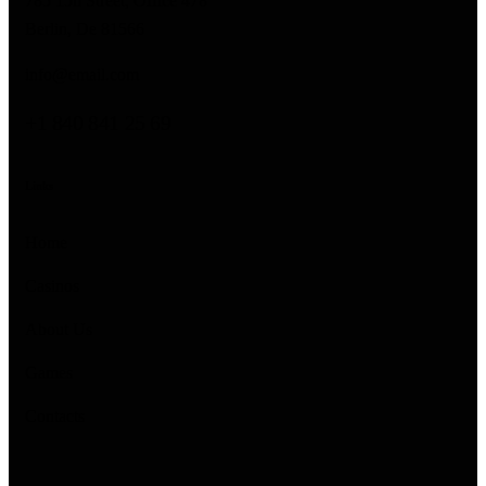
785 15h Street, Office 478
Berlin, De 81566
info@email.com
+1 840 841 25 69
Links
Home
Casinos
About Us
Games
Contacts