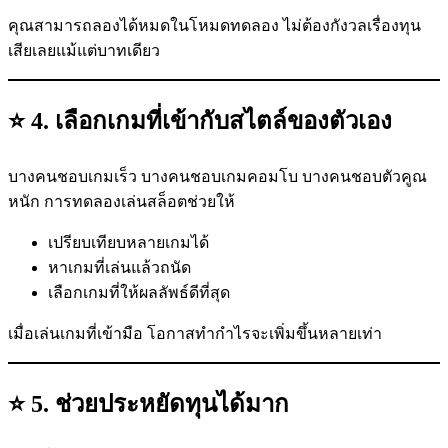
คุณสามารถลองได้หมดในโหมดทดลอง ไม่ต้องกังวลเรื่องทุน
เสียเลยแม้แต่บาทเดียว
⭐ 4. เลือกเกมที่เข้ากับสไตล์ของตัวเอง
บางคนชอบเกมเร็ว บางคนชอบเกมคอมโบ บางคนชอบตัวคูณ
หนัก การทดลองเล่นสล็อตช่วยให้
เปรียบเทียบหลายเกมได้
หาเกมที่เล่นแล้วถนัด
เลือกเกมที่ให้ผลลัพธ์ดีที่สุด
เมื่อเล่นเกมที่เข้ามือ โอกาสทำกำไรจะเพิ่มขึ้นหลายเท่า
⭐ 5. ช่วยประหยัดทุนได้มาก