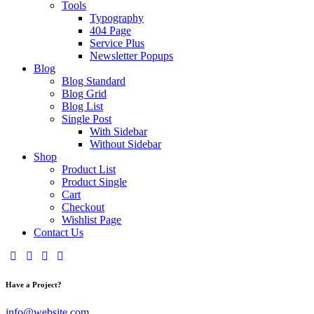
Tools
Typography
404 Page
Service Plus
Newsletter Popups
Blog
Blog Standard
Blog Grid
Blog List
Single Post
With Sidebar
Without Sidebar
Shop
Product List
Product Single
Cart
Checkout
Wishlist Page
Contact Us
Have a Project?
info@website.com