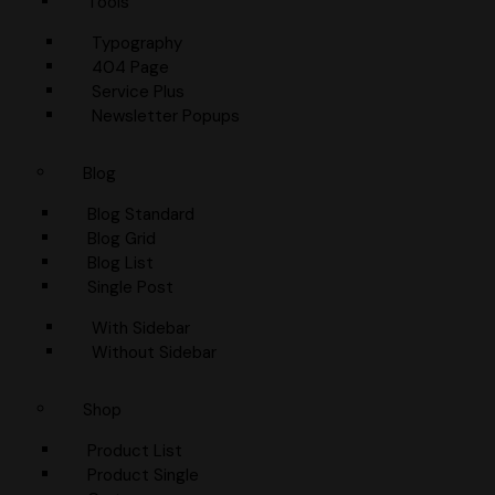
Tools
Typography
404 Page
Service Plus
Newsletter Popups
Blog
Blog Standard
Blog Grid
Blog List
Single Post
With Sidebar
Without Sidebar
Shop
Product List
Product Single