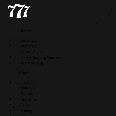
Home
Betting 1
Betting 2
Online Casino
Online Betting Games
Affiliate Blog
Pages
Casinos
Bonuses
Games
About Us
FAQs
Pricing