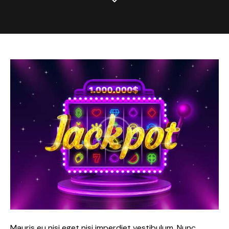
Mauris eu nisi eget nisi imperdiet vestibulum. Nunc