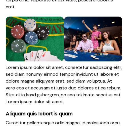
erat.
Lorem ipsum dolor sit amet, consetetur sadipscing elitr,
sed diam nonumy eirmod tempor invidunt ut labore et
dolore magna aliquyam erat, sed diam voluptua. At
vero eos et accusam et justo duo dolores et ea rebum.
Stet clita kasd gubergren, no sea takimata sanctus est
Lorem ipsum dolor sit amet.
Aliquam quis lobortis quam
Curabitur pellentesque odio magna, id malesuada arcu