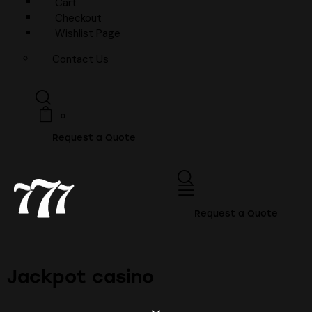
Cart
Checkout
Wishlist Page
Contact Us
0
Request a Quote
Request a Quote
Jackpot casino