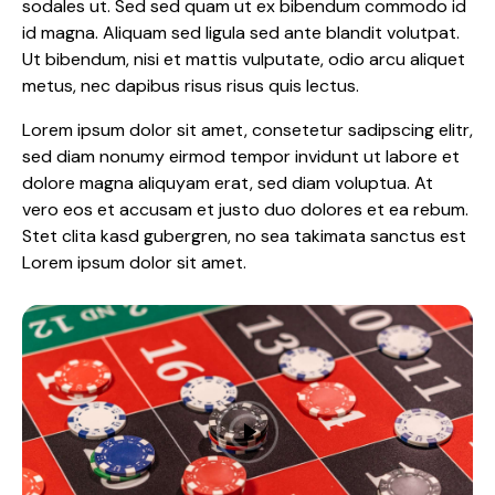
sodales ut. Sed sed quam ut ex bibendum commodo id
id magna. Aliquam sed ligula sed ante blandit volutpat.
Ut bibendum, nisi et mattis vulputate, odio arcu aliquet
metus, nec dapibus risus risus quis lectus.
Lorem ipsum dolor sit amet, consetetur sadipscing elitr,
sed diam nonumy eirmod tempor invidunt ut labore et
dolore magna aliquyam erat, sed diam voluptua. At
vero eos et accusam et justo duo dolores et ea rebum.
Stet clita kasd gubergren, no sea takimata sanctus est
Lorem ipsum dolor sit amet.