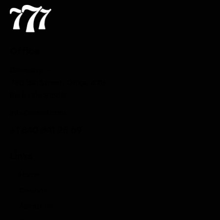
Office
Germany —
785 15h Street, Office 478
Berlin, De 81566
info@email.com
+1 840 841 25 69
Links
Home
Casinos
About Us