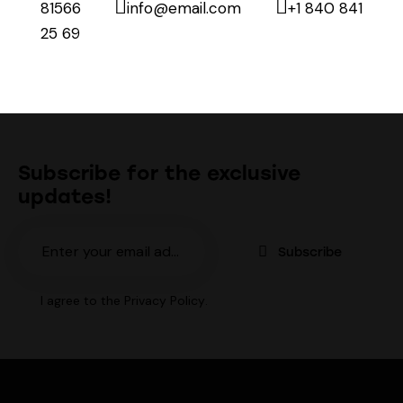
81566
info@email.com
+1 840 841
25 69
Subscribe for the exclusive
updates!
Subscribe
I agree to the
Privacy Policy
.