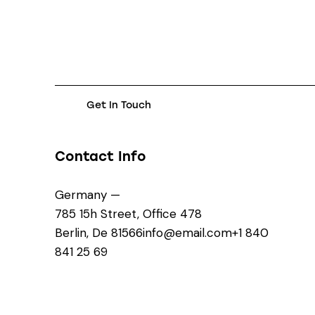
Contact Info
Germany —
785 15h Street, Office 478
Berlin, De 81566
info@email.com
+1 840
841 25 69