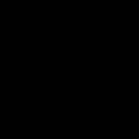
info@email.com
+1 840 841 25 69
Links
Home
Casinos
About Us
Games
Contacts
Get in touch