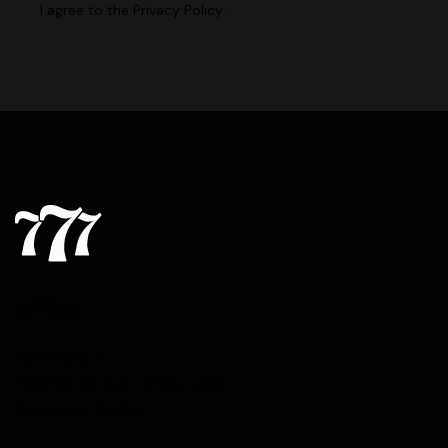
I agree to the
Privacy Policy
.
Office
Germany —
785 15h Street, Office 478
Berlin, De 81566