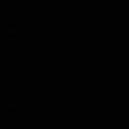
Office
Germany —
785 15h Street, Office 478
Berlin, De 81566
info@email.com
+1 840 841 25 69
Links
Home
Casinos
About Us
Games
Contacts
Get in touch